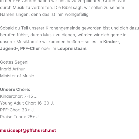
In der PFF Church haben wir uns dazu verpflichtet, Gottes Wort
durch Musik zu verbreiten. Die Bibel sagt, wir sollen zu seinem
Namen singen, denn das ist ihm wohlgefällig!
Sobald du Teil unserer Kirchengemeinde geworden bist und dich dazu
berufen fühlst, durch Musik zu dienen, würden wir dich gerne in
unserer Musikfamilie willkommen heißen – sei es im
Kinder-,
Jugend-, PFF-Chor
oder im
Lobpreisteam.
Gottes Segen!
Ingrid Arthur
Minister of Music
Unsere Chöre:
Kinderchor: 7-15 J.
Young Adult Chor: 16-30 J.
PFF-Chor: 30+ J.
Praise Team: 25+ J
musicdept@pffchurch.net